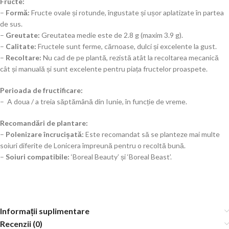
Fructe:
–
Formă:
Fructe ovale și rotunde, îngustate și ușor aplatizate în partea
de sus.
–
Greutate:
Greutatea medie este de 2.8 g (maxim 3.9 g).
–
Calitate:
Fructele sunt ferme, cărnoase, dulci și excelente la gust.
–
Recoltare:
Nu cad de pe plantă, rezistă atât la recoltarea mecanică
cât și manuală și sunt excelente pentru piața fructelor proaspete.
Perioada de fructificare:
– A doua / a treia săptămână din Iunie, în funcție de vreme.
Recomandări de plantare:
–
Polenizare încrucișată:
Este recomandat să se planteze mai multe
soiuri diferite de Lonicera împreună pentru o recoltă bună.
–
Soiuri compatibile:
‘Boreal Beauty’ și ‘Boreal Beast’.
Informații suplimentare
Recenzii (0)