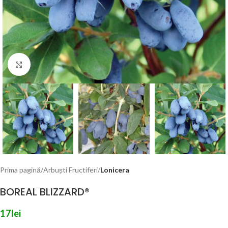
Click to enlarge
Prima pagină
Arbuști Fructiferi
Lonicera
BOREAL BLIZZARD®
17
lei