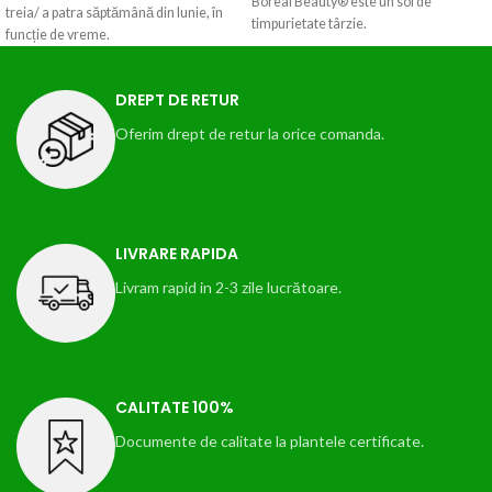
Boreal Beauty® este un soi de
treia/ a patra săptămână din Iunie, în
timpurietate târzie.
funcție de vreme.
DREPT DE RETUR
Oferim drept de retur la orice comanda.
LIVRARE RAPIDA
Livram rapid in 2-3 zile lucrătoare.
CALITATE 100%
Documente de calitate la plantele certificate.