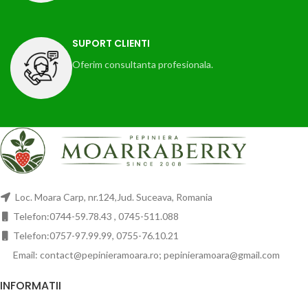
SUPORT CLIENTI
Oferim consultanta profesionala.
Loc. Moara Carp, nr.124,Jud. Suceava, Romania
Telefon:0744-59.78.43 , 0745-511.088
Telefon:0757-97.99.99, 0755-76.10.21
Email: contact@pepinieramoara.ro; pepinieramoara@gmail.com
INFORMATII