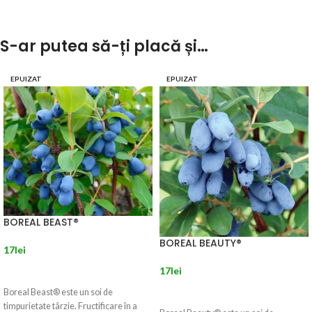
S-ar putea să-ți placă și…
EPUIZAT
EPUIZAT
BOREAL BEAST®
BOREAL BEAUTY®
17
lei
17
lei
CITEȘTE MAI MULT
CITEȘTE MAI MULT
Boreal Beast® este un soi de
timpurietate târzie. Fructificare în a