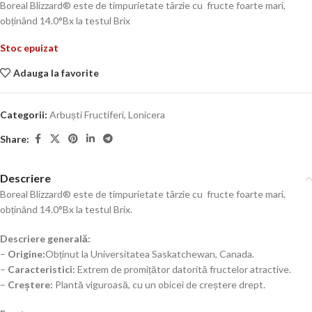
Boreal Blizzard® este de timpurietate târzie cu fructe foarte mari,
obținând 14.0°Bx la testul Brix
Stoc epuizat
Adauga la favorite
Categorii:
Arbuști Fructiferi
,
Lonicera
Share:
Descriere
Boreal Blizzard® este de timpurietate târzie cu fructe foarte mari,
obținând 14.0°Bx la testul Brix.
Descriere generală:
–
Origine:
Obținut la Universitatea Saskatchewan, Canada.
–
Caracteristici:
Extrem de promițător datorită fructelor atractive.
–
Creștere:
Plantă viguroasă, cu un obicei de creștere drept.