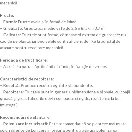
mecanică.
Fructe:
–
Formă:
Fructe ovale și în formă de inimă.
–
Greutate:
Greutatea medie este de 2.6 g (maxim 3.7 g).
–
Calitate:
Fructele sunt ferme, cărnoase și extrem de gustoase; nu
cad de pe plantă, iar pedicelele sunt suficient de fixe la punctul de
atașare pentru recoltare mecanică.
Perioada de fructificare:
– A treia / a patra săptămână din iunie, în funcție de vreme.
Caracteristici de recoltare:
–
Recoltă:
Produce recolte regulate și abundente.
–
Recoltare:
Fructele sunt în general unidimensionale și ovale, cu coajă
groasă și grea; tufișurile devin compacte și rigide, rezistente la boli
(mucegai).
Recomandări de plantare:
–
Polenizare încrucișată:
Este recomandat să se planteze mai multe
soiuri diferite de Lonicera împreună pentru a asigura polenizarea