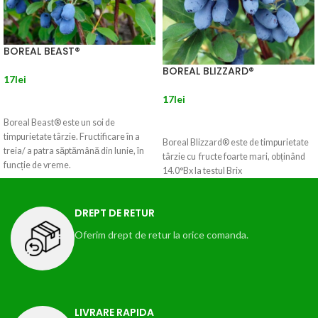
BOREAL BEAST®
BOREAL BLIZZARD®
17
lei
17
lei
CITEȘTE MAI MULT
CITEȘTE MAI MULT
Boreal Beast® este un soi de
timpurietate târzie. Fructificare în a
Boreal Blizzard® este de timpurietate
treia/ a patra săptămână din Iunie, în
târzie cu fructe foarte mari, obținând
funcție de vreme.
14.0°Bx la testul Brix
DREPT DE RETUR
Oferim drept de retur la orice comanda.
LIVRARE RAPIDA