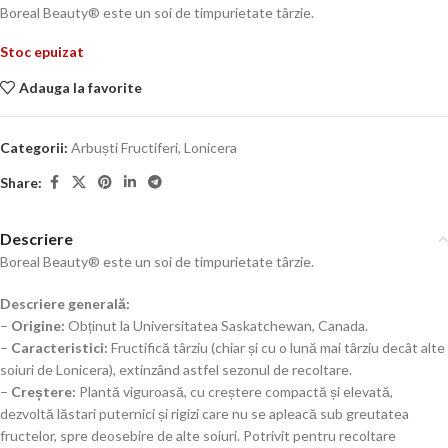
Boreal Beauty® este un soi de timpurietate târzie.
Stoc epuizat
Adauga la favorite
Categorii:
Arbuști Fructiferi
,
Lonicera
Share:
Descriere
Boreal Beauty® este un soi de timpurietate târzie.
Descriere generală:
–
Origine:
Obținut la Universitatea Saskatchewan, Canada.
–
Caracteristici:
Fructifică târziu (chiar și cu o lună mai târziu decât alte
soiuri de Lonicera), extinzând astfel sezonul de recoltare.
–
Creștere:
Plantă viguroasă, cu creștere compactă și elevată,
dezvoltă lăstari puternici și rigizi care nu se apleacă sub greutatea
fructelor, spre deosebire de alte soiuri. Potrivit pentru recoltare