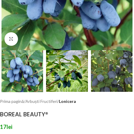
Click to enlarge
Prima pagină
Arbuști Fructiferi
Lonicera
BOREAL BEAUTY®
17
lei