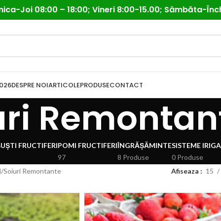
ica-Joi 08:00 – 18:00; Vineri 8:00-15.00; Sâmbăta-Înc
026
DESPRE NOI
ARTICOLE
PRODUSE
CONTACT
uri Remontan
UȘTI FRUCTIFERI
POMI FRUCTIFERI
ÎNGRĂȘĂMINTE
SISTEME IRIGA
97
8 Produse
0 Produse
i
Soiuri Remontante
Afiseaza
15