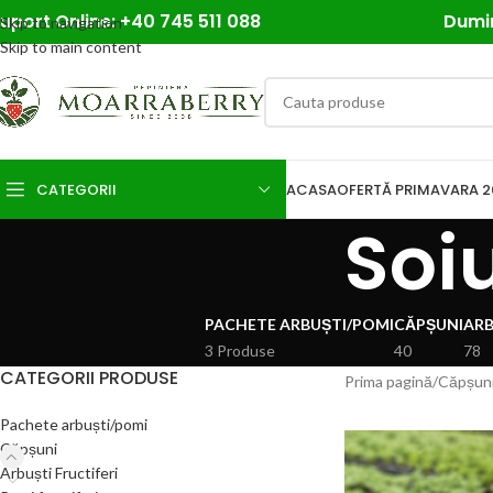
uport Online: +40 745 511 088
Dumin
Skip to navigation
Skip to main content
CATEGORII
ACASA
OFERTĂ PRIMAVARA 2
Soi
PACHETE ARBUȘTI/POMI
CĂPȘUNI
ARB
3 Produse
40
78
CATEGORII PRODUSE
Prima pagină
Căpșun
Pachete arbuști/pomi
Căpșuni
Arbuști Fructiferi