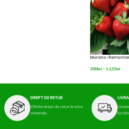
Murano-Remonta
200
lei
–
1,125
lei
SELECTEAZĂ OPȚIU
DREPT DE RETUR
LIVRA
Oferim drept de retur la orice
Livram 
comanda.
lucrăt