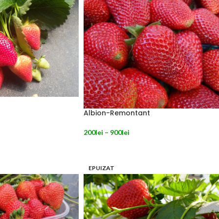
Albion-Remontant
200
lei
–
900
lei
NILE
SELECTEAZĂ OPȚIUNILE
EPUIZAT