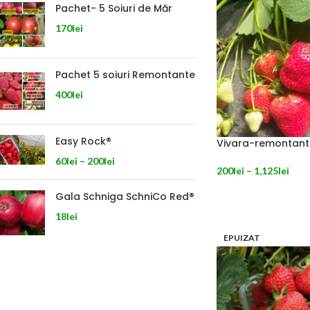
Pachet- 5 Soiuri de Măr
170
lei
Pachet 5 soiuri Remontante
400
lei
Easy Rock®
Vivara-remontant
60
lei
–
200
lei
200
lei
–
1,125
lei
SELECTEAZĂ OPȚIU
Gala Schniga SchniCo Red®
18
lei
EPUIZAT