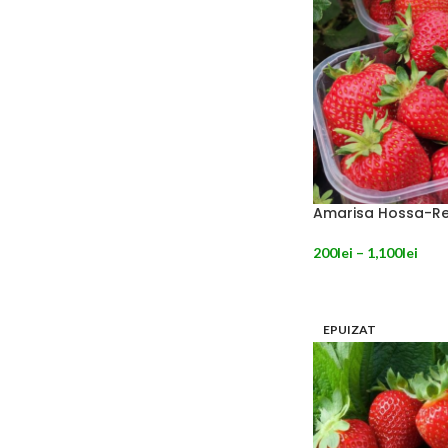
Amarisa Hossa-R
200
lei
–
1,100
lei
SELECTEAZĂ OPȚIU
EPUIZAT