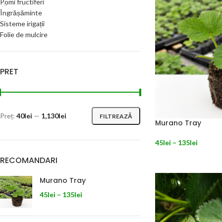
Pomi fructiferi
Îngrășăminte
Sisteme irigații
Folie de mulcire
PRET
Preț:
40lei
—
1,130lei
FILTREAZĂ
Murano Tray
45
lei
–
135
lei
SELECTEAZĂ OPȚIU
RECOMANDARI
Murano Tray
45
lei
–
135
lei