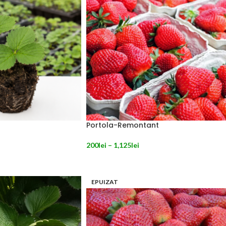
Portola-Remontant
200
lei
–
1,125
lei
NILE
SELECTEAZĂ OPȚIUNILE
EPUIZAT