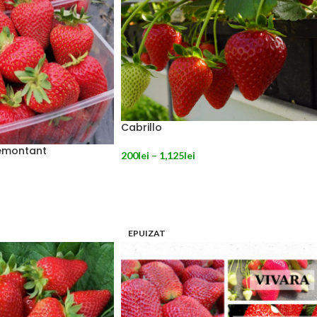
Cabrillo
emontant
200
lei
–
1,125
lei
SELECTEAZĂ OPȚIUNILE
NILE
EPUIZAT