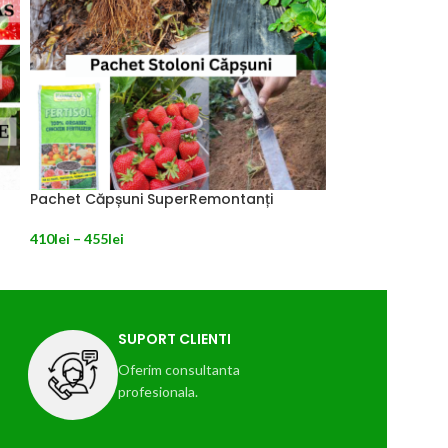
Pachet Căpșuni SuperRemontanți
410
lei
–
455
lei
SELECTEAZĂ OPȚIUNILE
SUPORT CLIENTI
Oferim consultanta
profesionala.