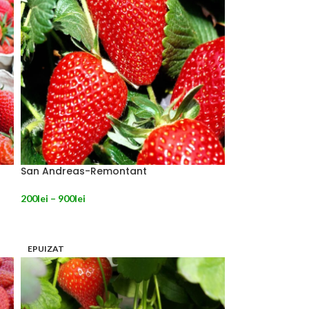
San Andreas-Remontant
200
lei
–
900
lei
SELECTEAZĂ OPȚIUNILE
EPUIZAT