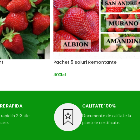
nt
Pachet 5 soiuri Remontante
400
lei
NILE
CITEȘTE MAI MULT
RE RAPIDA
CALITATE 100%
rapid in 2-3 zile
Documente de calitate la
oare.
plantele certificate.