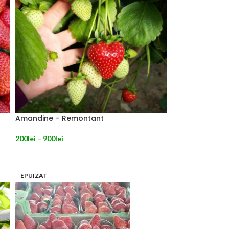
Amandine – Remontant
200
lei
–
900
lei
SELECTEAZĂ OPȚIUNILE
EPUIZAT