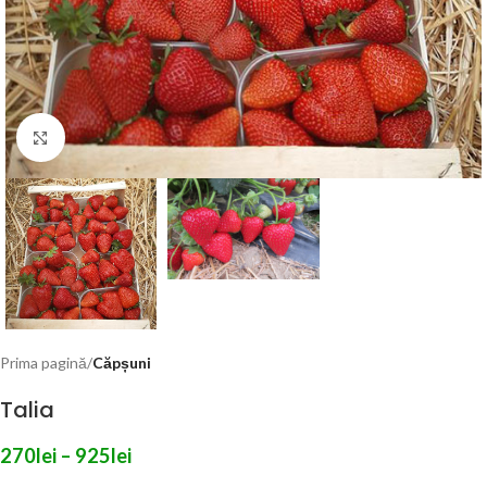
Click to enlarge
Prima pagină
Căpșuni
Talia
270
lei
–
925
lei