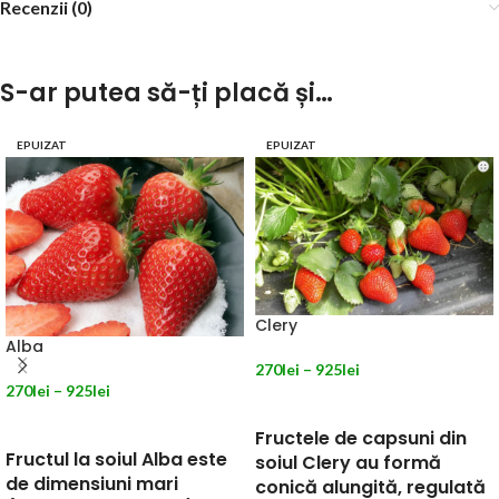
Recenzii (0)
S-ar putea să-ți placă și…
EPUIZAT
EPUIZAT
Clery
Alba
270
lei
–
925
lei
270
lei
–
925
lei
SELECTEAZĂ OPȚIUNILE
SELECTEAZĂ OPȚIUNILE
Fructele de capsuni din
Fructul la soiul Alba este
soiul Clery au formă
de dimensiuni mari
conică alungită, regulată