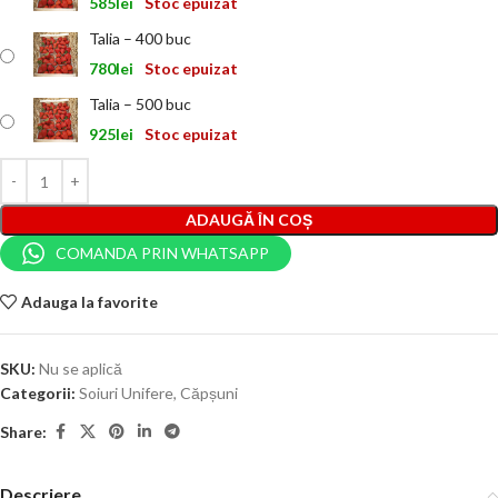
585
lei
Stoc epuizat
Talia – 400 buc
780
lei
Stoc epuizat
Talia – 500 buc
925
lei
Stoc epuizat
ADAUGĂ ÎN COȘ
COMANDA PRIN WHATSAPP
Adauga la favorite
SKU:
Nu se aplică
Categorii:
Soiuri Unifere
,
Căpșuni
Share:
Descriere