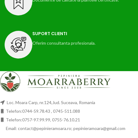
SUPORT CLIENTI
Oferim consultanta profesionala.
Loc. Moara Carp, nr.124,Jud. Suceava, Romania
Telefon:0744-59.78.43 , 0745-511.088
Telefon:0757-97.99.99, 0755-76.10.21
Email: contact@pepinieramoara.ro; pepinieramoara@gmail.com