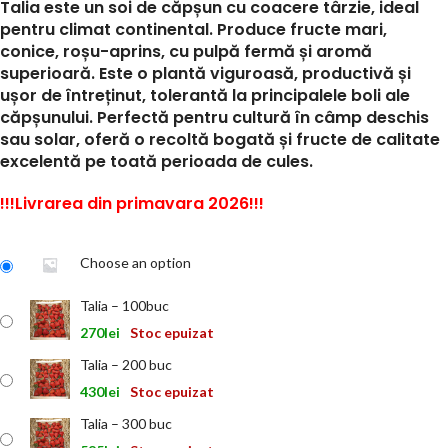
Talia
este un soi de căpșun cu coacere târzie, ideal
pentru climat continental. Produce fructe mari,
conice, roșu-aprins, cu pulpă fermă și aromă
superioară. Este o plantă viguroasă, productivă și
ușor de întreținut, tolerantă la principalele boli ale
căpșunului. Perfectă pentru cultură în câmp deschis
sau solar, oferă o recoltă bogată și fructe de calitate
excelentă pe toată perioada de cules.
!!!Livrarea din primavara 2026!!!
Choose an option
Talia – 100buc
270
lei
Stoc epuizat
Talia – 200 buc
430
lei
Stoc epuizat
Talia – 300 buc