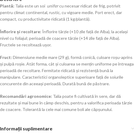
Plantă:
Talia este un soi
unifer
cu necesar ridicat de frig, potrivit
pentru climat continental, rustic, cu vigoare medie. Port erect, dar
compact, cu productivitate ridicată (1 kg/plantă).
Înflorire și recoltare:
Înflorire târzie (+10 zile față de Alba), la același
nivel cu foliajul; perioadă de coacere târzie (+14 zile față de Alba).
Fructele se recoltează ușor.
Fruct:
Dimensiune medie mare (29 g), formă conică, culoare roșu-aprins
și pulpă roșie. Atât forma, cât și culoarea se mențin uniforme pe întreaga
perioadă de recoltare. Fermitate ridicată și rezistență bună la
manipulare. Caracteristici organoleptice superioare față de soiurile
concurente din aceeași perioadă. Durată bună de păstrare.
Recomandări agronomice:
Talia poate fi cultivată în sere, dar dă
rezultate și mai bune în câmp deschis, pentru a valorifica perioada târzie
de coacere. Tolerantă la cele mai comune boli ale căpșunului.
Informații suplimentare