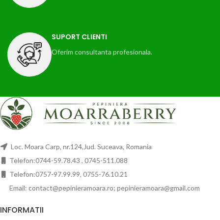
SUPORT CLIENTI
Oferim consultanta profesionala.
Loc. Moara Carp, nr.124,Jud. Suceava, Romania
Telefon:0744-59.78.43 , 0745-511.088
Telefon:0757-97.99.99, 0755-76.10.21
Email: contact@pepinieramoara.ro; pepinieramoara@gmail.com
INFORMATII