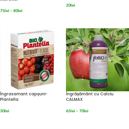
20
lei
75
lei
–
80
lei
ADAUGĂ ÎN COȘ
SELECTEAZĂ OPȚIUNILE
Îngrasamant capșuni-
Îngrășământ cu Calciu
Plantella
CALMAX
30
lei
65
lei
–
70
lei
ADAUGĂ ÎN COȘ
SELECTEAZĂ OPȚIUNILE