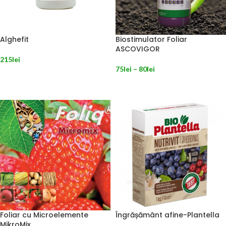
Alghefit
Biostimulator Foliar
ASCOVIGOR
215
lei
75
lei
–
80
lei
ADAUGĂ ÎN COȘ
SELECTEAZĂ OPȚIUNILE
Foliar cu Microelemente
Îngrășământ afine-Plantella
MikroMix