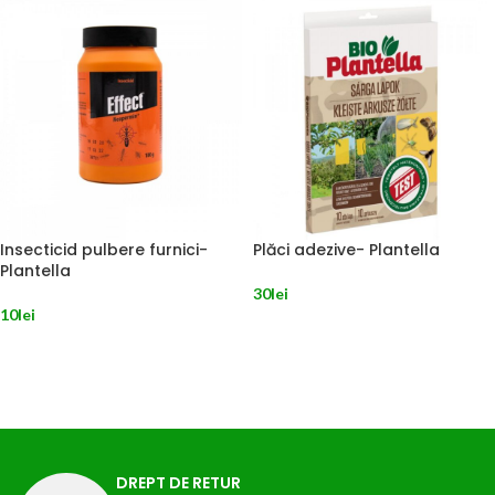
Insecticid pulbere furnici-
Plăci adezive- Plantella
Plantella
30
lei
10
lei
ADAUGĂ ÎN COȘ
ADAUGĂ ÎN COȘ
DREPT DE RETUR