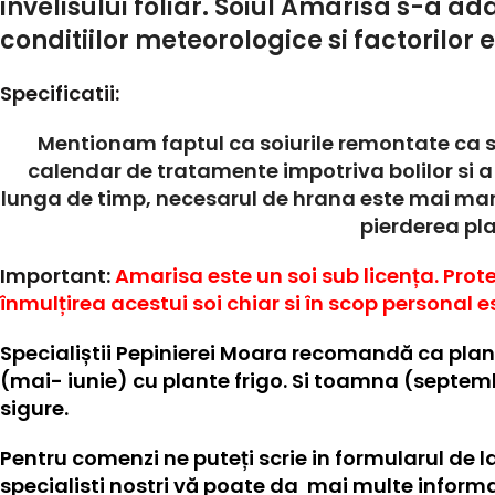
invelisului foliar. Soiul Amarisa s-a ad
conditiilor meteorologice si factorilor
Specificatii:
Mentionam faptul ca soiurile remontate ca s
calendar de tratamente impotriva bolilor si a
lunga de timp, necesarul de hrana este mai mar
pierderea pla
Important:
Amarisa este un
soi
sub licența. Prot
înmulțirea acestui soi chiar si în scop personal es
Specialiștii
Pepinierei Moara
recomandă ca planta
(mai- iunie) cu plante frigo. Si toamna (septembr
sigure.
Pentru comenzi ne puteți scrie in formularul de l
specialisti nostri vă poate da mai multe informat