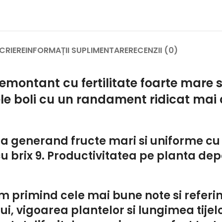
CRIERE
INFORMAȚII SUPLIMENTARE
RECENZII (0)
montant cu fertilitate foarte mare s
ele boli cu un randament ridicat mai 
sa generand fructe mari si uniforme cu 
cu brix 9. Productivitatea pe planta dep
m primind cele mai bune note si referi
i, vigoarea plantelor si lungimea tijel