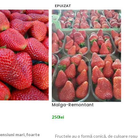
EPUIZAT
Malga-Remontant
250
lei
NILE
CITEȘTE MAI MULT
ensiuni mari, foarte
Fructele au o formă conică, de culoare roșu