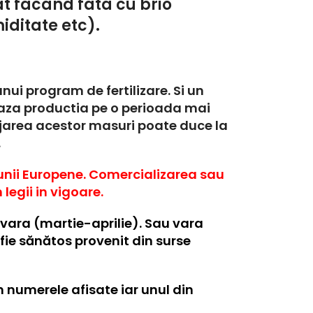
tat facand fata cu brio
iditate etc).
i program de fertilizare. Si un
neaza productia pe o perioada mai
jarea acestor masuri poate duce la
.
niunii Europene. Comercializarea sau
legii in vigoare.
vara (martie-aprilie). Sau vara
fie sănătos provenit din surse
n numerele afisate iar unul din