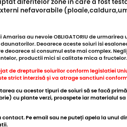
aptat diferitelor zone in care a fost tes
 externi nefavorabile (ploaie,caldura,um
i Amarisa au nevoie OBLIGATORIU de urmarirea unu
 daunatorilor. Deoarece aceste soiuri isi esalo
e deoarece si consumul este mai complex. Negli
ntelor, productii mici si calitate mica a fructelor
ejat de drepturile soiurilor conform legislatiei U
te strict interzisă și va atrage sanctiuni conform 
rea cu acestor tipuri de soiuri să se facă primă
ie) cu plante verzi, proaspete iar materialul sa 
a contact. Pe email sau ne puteți apela la unul di
ii.