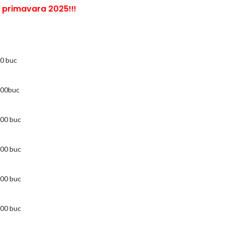
n primavara 2025!!!
0 buc
100buc
00 buc
00 buc
00 buc
00 buc