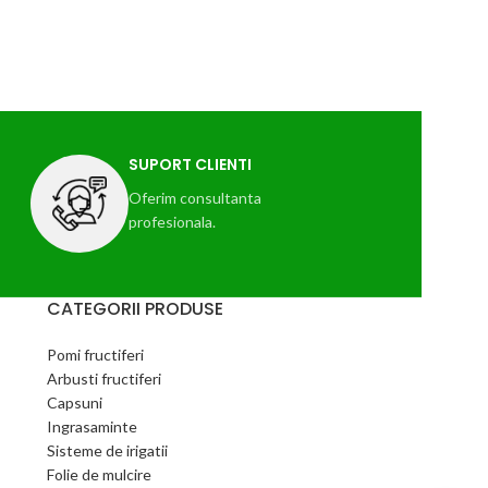
e
a
i
SUPORT CLIENTI
 cu
Oferim consultanta
profesionala.
CATEGORII PRODUSE
Pomi fructiferi
Arbusti fructiferi
Capsuni
Ingrasaminte
Sisteme de irigatii
Folie de mulcire