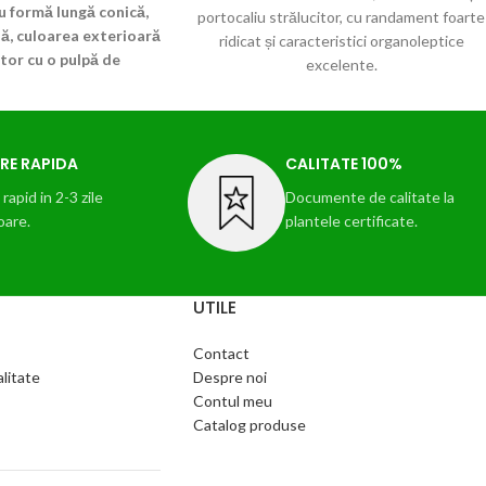
cu formă lungă conică,
portocaliu strălucitor, cu randament foarte
ă, culoarea exterioară
ridicat și caracteristici organoleptice
tor cu o pulpă de
excelente.
bion are excelente
Mentionam faptul ca pentru soiul Malga est
leptice, cu o bună
nevoie a se aplica o tehnologie diferentiat
.
!!! Livrarea din
datorita complexitatii soiului, adica acest so
RE RAPIDA
CALITATE 100%
are nevoie de sustinere prin fertilizari faziale
azotat de calciu , fosfor si potasiu .
rapid in 2-3 zile
Documente de calitate la
oare.
plantele certificate.
!!!Pachet de 100 buc. Livrarea din
primavara 2023!!!
UTILE
Contact
alitate
Despre noi
Contul meu
Catalog produse