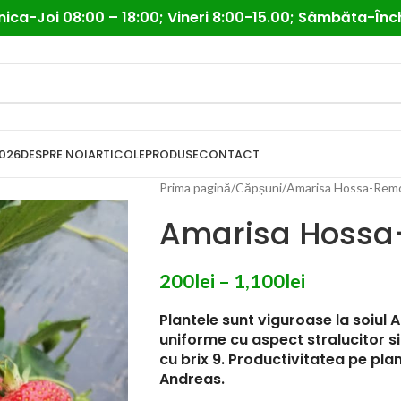
ica-Joi 08:00 – 18:00; Vineri 8:00-15.00; Sâmbăta-Înc
026
DESPRE NOI
ARTICOLE
PRODUSE
CONTACT
Prima pagină
Căpșuni
Amarisa Hossa-Rem
Amarisa Hossa
200
lei
–
1,100
lei
Plantele sunt viguroase la soiul
uniforme cu aspect stralucitor si
cu brix 9. Productivitatea pe pla
Andreas.