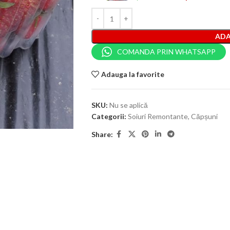
ADA
COMANDA PRIN WHATSAPP
Adauga la favorite
SKU:
Nu se aplică
Categorii:
Soiuri Remontante
,
Căpșuni
Share: