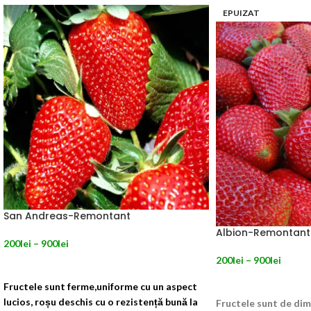
EPUIZAT
San Andreas-Remontant
Albion-Remontant
200
lei
–
900
lei
200
lei
–
900
lei
SELECTEAZĂ OPȚIUNILE
SELECTEAZĂ OPȚIU
Fructele sunt ferme,uniforme cu un aspect
lucios, roșu deschis cu o rezistență bună la
Fructele sunt de dim