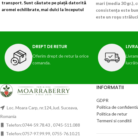
transport. Sunt căutate pe piață datorită
mari (media 30 gr.), 
aromei echilibrate, mai dulci la începutul
consistența este bun
verii, având rezistență bună în sezonul
este un roşu străluci
ploios.
!!!Livrarea din primavara 2026!!!
culoare deschisă.
Al
caracteristici organo
perioadă de păstrare
martie-iunie 2026!!!
DREPT DE RETUR
LIVRA
Oferim drept de retur la orice
Livram 
comanda.
lucrăt
INFORMATII
GDPR
Politica de confidenti
Loc. Moara Carp, nr.124,Jud. Suceava,
Politica de retur
Romania
Termeni si conditii
Telefon:0744-59.78.43 , 0745-511.088
Telefon:0757-97.99.99, 0755-76.10.21