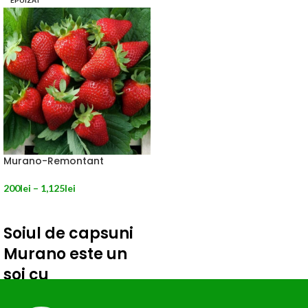
EPUIZAT
Murano-Remontant
200
lei
–
1,125
lei
SELECTEAZĂ OPȚIUNILE
Soiul de capsuni
Murano este un
soi cu
productivitate