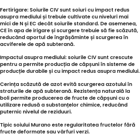
Fertirigare: Soiurile CIV sunt soiuri cu impact redus
asupra mediului și trebuie cultivate cu niveluri mai
mici de N și EC decât soiurile standard. De asemenea,
CE în apa de irigare și scurgere trebuie să fie scăzută,
reducând aportul de îngrășăminte și scurgerea în
acviferele de apă subterană.
Impactul asupra mediului: soiurile CIV sunt crescute
pentru a permite producția de căpșuni în sisteme de
producție durabile și cu impact redus asupra mediului.
Cerința scăzută de azot evită scurgerea azotului în
straturile de apă subterană. Rezistența naturală la
boli permite producerea de fructe de căpșuni cu o
utilizare redusă a substanțelor chimice, reducând
puternic nivelul de reziduuri.
Tipic soiului Murano este regularitatea fructelor fără
fructe deformate sau vârfuri verzi.