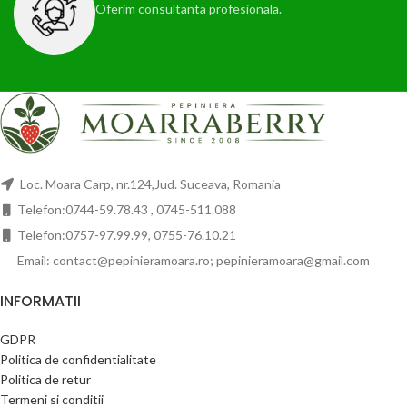
Oferim consultanta profesionala.
2026!!!
Loc. Moara Carp, nr.124,Jud. Suceava, Romania
Telefon:0744-59.78.43 , 0745-511.088
Telefon:0757-97.99.99, 0755-76.10.21
Email: contact@pepinieramoara.ro; pepinieramoara@gmail.com
INFORMATII
GDPR
Politica de confidentialitate
Politica de retur
Termeni si conditii