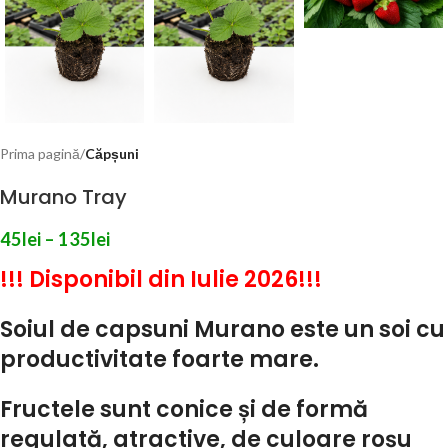
Prima pagină
Căpșuni
Murano Tray
45
lei
–
135
lei
!!! Disponibil din Iulie 2026!!!
Soiul de capsuni Murano este un soi cu
productivitate foarte mare.
Fructele sunt conice și de formă
regulată, atractive, de culoare roșu