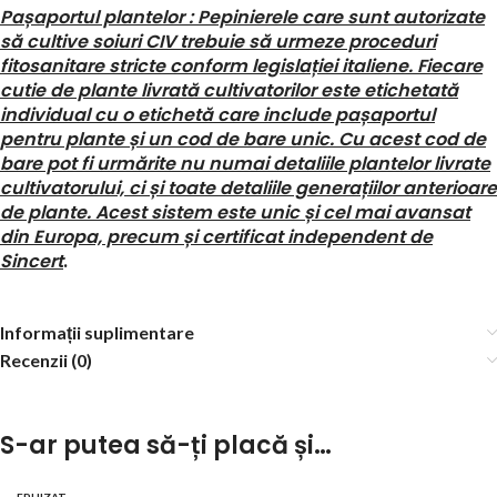
Pașaportul plantelor : Pepinierele care sunt autorizate
să cultive soiuri CIV trebuie să urmeze proceduri
fitosanitare stricte conform legislației italiene. Fiecare
cutie de plante livrată cultivatorilor este etichetată
individual cu o etichetă care include pașaportul
pentru plante și un cod de bare unic. Cu acest cod de
bare pot fi urmărite nu numai detaliile plantelor livrate
cultivatorului, ci și toate detaliile generațiilor anterioare
de plante. Acest sistem este unic și cel mai avansat
din Europa, precum și certificat independent de
Sincert
.
Informații suplimentare
Recenzii (0)
S-ar putea să-ți placă și…