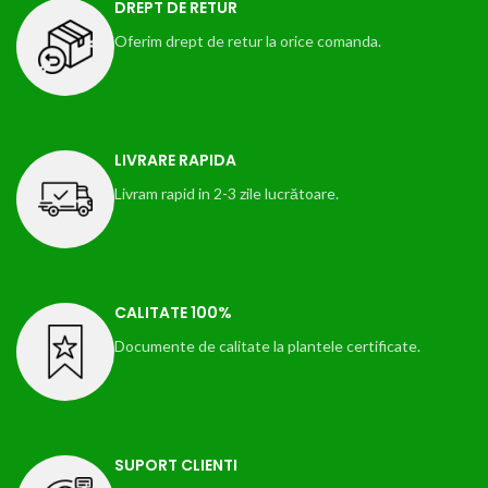
foarte mare.
DREPT DE RETUR
Oferim drept de retur la orice comanda.
Fructele sunt
conice și de formă
regulată,
atractive, de
LIVRARE RAPIDA
culoare roșu
Livram rapid in 2-3 zile lucrătoare.
aprins chiar și la
temperaturi
înalte. Aromă
excelentă, foarte
CALITATE 100%
dulce cu Brix
Documente de calitate la plantele certificate.
ridicat și constant
pe toată durata
productiei.
SUPORT CLIENTI
!!! Livrarea din primavara