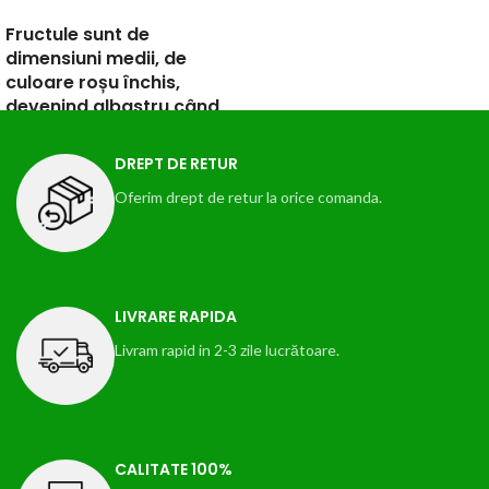
Fructule sunt de
dimensiuni medii, de
culoare roșu închis,
devenind albastru când
este prea copt. Pulpa
este de culoare galbenă
DREPT DE RETUR
pai și suculentă. Opalul
Oferim drept de retur la orice comanda.
este o prună care se
desface ușor de
sâmbure.
LIVRARE RAPIDA
Livram rapid in 2-3 zile lucrătoare.
CALITATE 100%