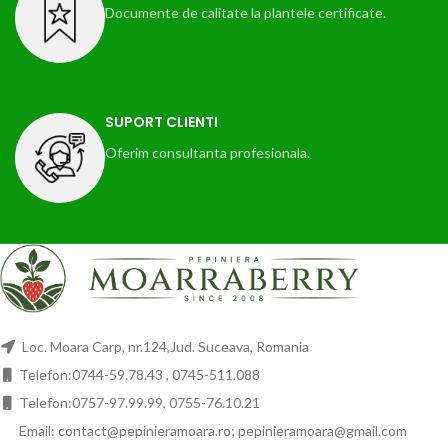
Documente de calitate la plantele certificate.
SUPORT CLIENTI
Oferim consultanta profesionala.
Loc. Moara Carp, nr.124,Jud. Suceava, Romania
Telefon:0744-59.78.43 , 0745-511.088
Telefon:0757-97.99.99, 0755-76.10.21
Email: contact@pepinieramoara.ro; pepinieramoara@gmail.com