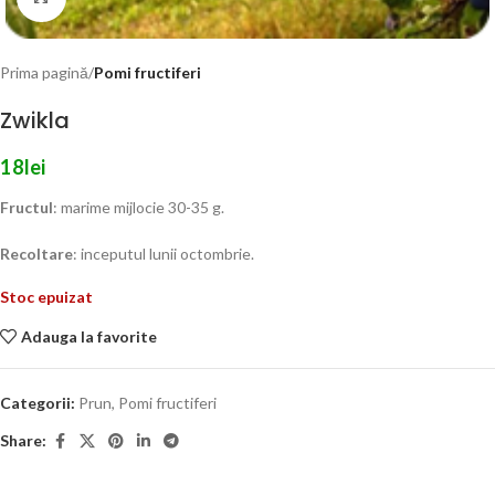
Prima pagină
Pomi fructiferi
Zwikla
18
lei
Fructul
: marime mijlocie 30-35 g.
Recoltare
: inceputul lunii octombrie.
Stoc epuizat
Adauga la favorite
Categorii:
Prun
,
Pomi fructiferi
Share: