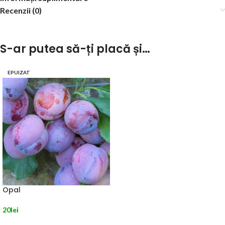
Recenzii (0)
S-ar putea să-ți placă și…
EPUIZAT
Opal
20
lei
CITEȘTE MAI MULT