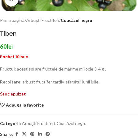
Prima pagină
Arbuști Fructiferi
Coacăzul negru
Tiben
60
lei
Pachet 10 buc.
Fructul
: acest soi are fructele de marime mijlocie 3-4 g .
Recoltare
: arbust fructifer tardiv-sfarsitul lunii iulie.
Stoc epuizat
Adauga la favorite
Categorii:
Arbuști Fructiferi
,
Coacăzul negru
Share: