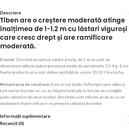
Descriere
Tiben
are o creștere moderată atinge
înalțimea de 1-1.2 m cu lăstari viguroși
care cresc drept și are ramificare
moderată.
Fructul:
Ciorchinii au rahisul subțire și lung de 5-6 cm sunt de
dimensiune mijlocie având greutatea medie de aproximativ 3,5-4 g . Este
foarte productiv și se pot obține cantități de peste 10-12 t fructe/ha.
Maturitatea de recoltare:
Este un soi tardiv. Înfloreşte spre mijlocul
lunii mai iar fructele se coc la sfârşitul lunii iulie în funcție de condiţiile
pedo-climatice din anul recoltei. Recoltele sunt ridicate an de an cu un
randament foarte ridicat în ce priveşte calitatea fructelor.
Informații suplimentare
Recenzii (0)