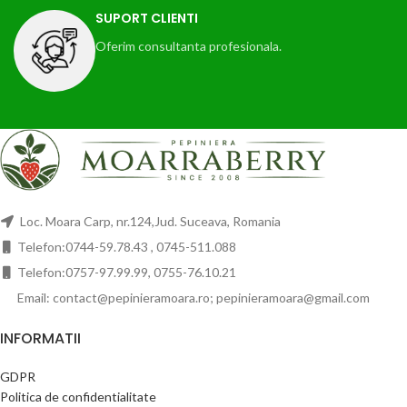
SUPORT CLIENTI
Oferim consultanta profesionala.
Loc. Moara Carp, nr.124,Jud. Suceava, Romania
Telefon:0744-59.78.43 , 0745-511.088
Telefon:0757-97.99.99, 0755-76.10.21
Email: contact@pepinieramoara.ro; pepinieramoara@gmail.com
INFORMATII
GDPR
Politica de confidentialitate