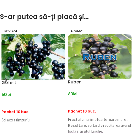
S-ar putea să-ți placă și…
EPUIZAT
EPUIZAT
Ruben
Gofert
60
lei
60
lei
CITEȘTE MAI MULT
CITEȘTE MAI MULT
Pachet 10 buc.
Pachet 10 buc.
Fructul
: marime foarte mare mare .
Soi extra timpuriu
Recoltare
: soi tardiv recoltarea avand
loc la sfarsitul lui iulie.