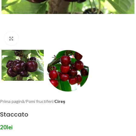
Click to enlarge
Prima pagină
Pomi fructiferi
Cireș
Staccato
20
lei