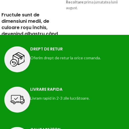
Recoltare
:prima jumatatea lunii
CITEȘTE MAI MULT
august.
Fructule sunt de
dimensiuni medii, de
culoare roșu închis,
devenind albastru când
este prea copt. Pulpa
este de culoare galbenă
DREPT DE RETUR
pai și suculentă. Opalul
Oferim drept de retur la orice comanda.
este o prună care se
desface ușor de
sâmbure.
LIVRARE RAPIDA
Livram rapid in 2-3 zile lucrătoare.