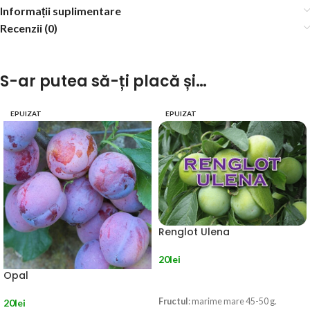
Informații suplimentare
Recenzii (0)
S-ar putea să-ți placă și…
EPUIZAT
EPUIZAT
Renglot Ulena
20
lei
Opal
CITEȘTE MAI MULT
Fructul
: marime mare 45-50 g.
20
lei