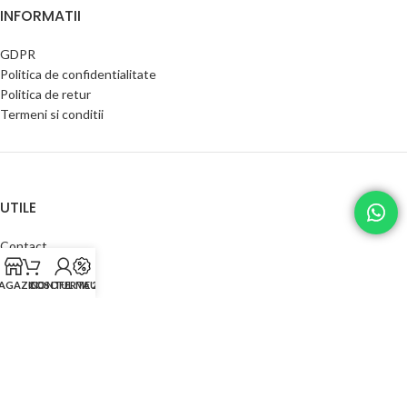
INFORMATII
GDPR
Politica de confidentialitate
Politica de retur
Termeni si conditii
UTILE
Contact
Despre noi
Contul meu
AGAZIN
COS
CONTUL MEU
OFERTA 2024
Catalog produse
CATEGORII PRODUSE
Pomi fructiferi
Arbusti fructiferi