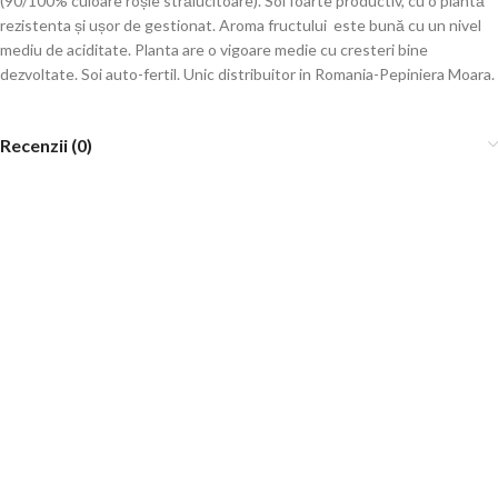
(90/100% culoare roșie strălucitoare). Soi foarte productiv, cu o plantă
rezistenta și ușor de gestionat. Aroma fructului este bună cu un nivel
mediu de aciditate. Planta are o vigoare medie cu cresteri bine
dezvoltate. Soi auto-fertil. Unic distribuitor in Romania-Pepiniera Moara.
Recenzii (0)