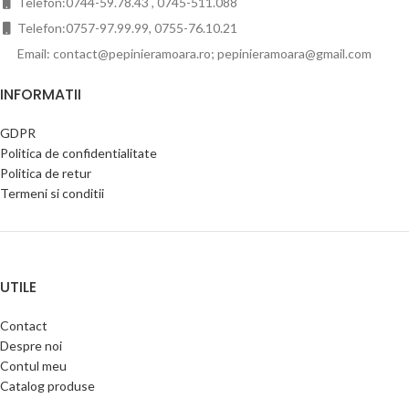
Telefon:0744-59.78.43 , 0745-511.088
Telefon:0757-97.99.99, 0755-76.10.21
Email: contact@pepinieramoara.ro; pepinieramoara@gmail.com
INFORMATII
GDPR
Politica de confidentialitate
Politica de retur
Termeni si conditii
UTILE
Contact
Despre noi
Contul meu
Catalog produse