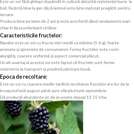
Este un soi fără ghimpi răspândit în cultură datorită rezistenței bune la
boli. Rezistă bine la ger dăcă lemnul este bine maturat pregătit pentru
iernare.
Produce bine pe lemn de 2 ani și este autofertil dând randamente mari
chiar în lipsa polenizarii străine.
Caracteristicile fructelor:
Navaho este un soi cu fructe mici-medii ca mărime (5-6 g), foarte
aromate și apreciate de consumatori. Forma fructelor este conic-
alungită, coacere uniformă și aspect comercial plăcut.
Un alt avantaj al acestui soi este faptul că fructele sunt ferme
rezistente la transport și prezintă păstrare bună.
Epoca de recoltare:
Este un soi cu coacere medie-tardivă recoltarea fructelor are loc de la
începutul lunii august până spre sfârșitul lunii septembrie
Dă producții abundente an de an poate depași 13-15 t/ha.