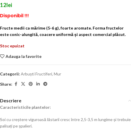
12
lei
Disponibil !!!
Fructe medii ca mărime (5-6 g), foarte aromate.
Forma fructelor
este conic-alungită, coacere uniformă și aspect comercial plăcut.
Stoc epuizat
Adauga la favorite
Categorii:
Arbuști Fructiferi
,
Mur
Share:
Descriere
Caracteristicile plantelor:
Soi cu creștere viguroasă lăstarii cresc între 2,5-3,5 m lungime și trebuie
palisați pe șpalieri.