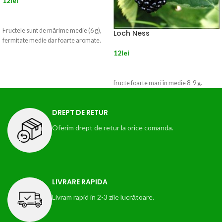
12
lei
CITEȘTE MAI MULT
Fructele sunt de mărime medie (6 g),
Loch Ness
fermitate medie dar foarte aromate.
12
lei
CITEȘTE MAI MULT
fructe foarte mari în medie 8-9 g.
DREPT DE RETUR
Oferim drept de retur la orice comanda.
LIVRARE RAPIDA
Livram rapid in 2-3 zile lucrătoare.