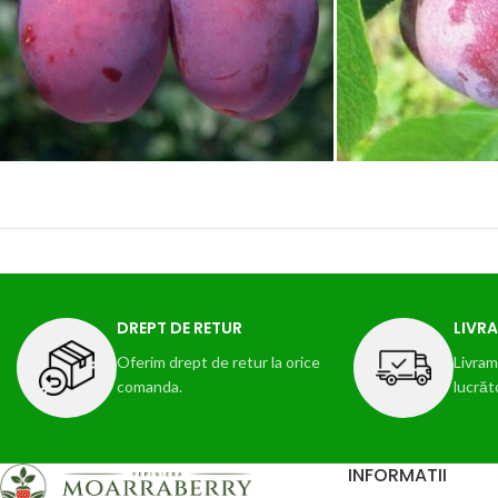
DREPT DE RETUR
LIVRA
Oferim drept de retur la orice
Livram 
comanda.
lucrăt
INFORMATII