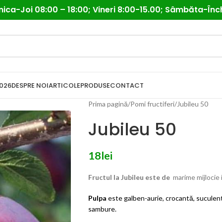
ica-Joi 08:00 – 18:00; Vineri 8:00-15.00; Sâmbăta-Înc
026
DESPRE NOI
ARTICOLE
PRODUSE
CONTACT
Prima pagină
Pomi fructiferi
Jubileu 50
Jubileu 50
18
lei
Fructul la Jubileu este de
marime mijlocie 
Pulpa
este galben-aurie, crocantă, suculentă
sambure.