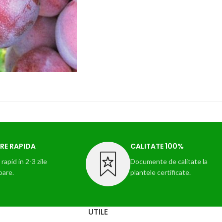
RE RAPIDA
CALITATE 100%
rapid in 2-3 zile
Documente de calitate la
oare.
plantele certificate.
UTILE