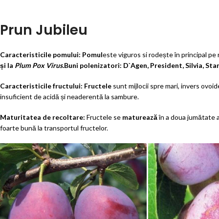
Prun Jubileu
Caracteristicile pomului: Pomul
este viguros si rodește în principal pe r
și la
Plum Pox Virus.
Buni polenizatori: D`Agen, President, Silvia, Stan
Caracteristicile fructului: Fructele
sunt mijlocii spre mari, invers ovoid
insuficient de acidă și neaderentă la sambure.
Maturitatea de recoltare:
Fructele se
maturează
în a doua jumătate a
foarte bună la transportul fructelor.