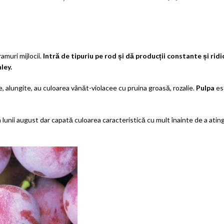
amuri mijlocii.
Intră de tipuriu pe rod și dă producții constante și ridic
ley.
e, alungite, au culoarea vânăt-violacee cu pruina groasă, rozalie.
Pulpa
est
 lunii august dar capată culoarea caracteristică cu mult înainte de a atin