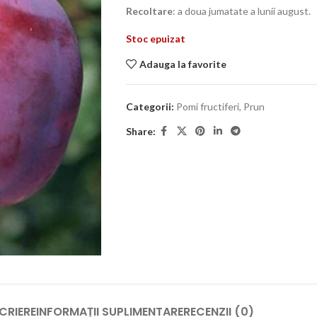
Recoltare
: a doua jumatate a lunii august.
Stoc epuizat
Adauga la favorite
Categorii:
Pomi fructiferi
,
Prun
Share:
CRIERE
INFORMAȚII SUPLIMENTARE
RECENZII (0)