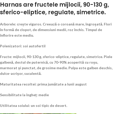
Harnas are fructele mijlocii, 90-130 g,
sferico-eliptice, regulate, simetrice.
Arborele: crește viguros. Creează o coroană mare, îngroșată. Flori
în formă de clopot, de dimensiuni medii, roz închis. Timpul de
înflorire este mediu.
Polenizatori: soi autofertil
Fructe: mijlocii, 90-130 g, sferico-eliptice, regulate, simetrice. Piele
galbenă, destul de puternică, cu 70-90% acoperită cu roșu,
marmorat și punctat, de grosime medie. Pulpa este galben deschis,
dulce-acri
șor
, suculentă.
Maturitatea recoltei: prima jumătate a lunii august
Sensibilitate la îngheț: medie
Utilitatea soiului: un soi tipic de desert.