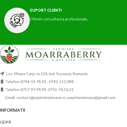
SUPORT CLIENTI
Oferim consultanta profesionala.
Loc. Moara Carp, nr.124,Jud. Suceava, Romania
Telefon:0744-59.78.43 , 0745-511.088
Telefon:0757-97.99.99, 0755-76.10.21
Email: contact@pepinieramoara.ro; pepinieramoara@gmail.com
INFORMATII
GDPR