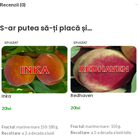
Recenzii (0)
S-ar putea să-ți placă și…
EPUIZAT
EPUIZAT
Redhaven
Inka
20
lei
20
lei
CITEȘTE MAI MULT
CITEȘTE MAI MULT
Fructul
: marime mare- 150 g.
Fructul
: marime mare 150-180 g.
Recoltare
: a 2-a decada a lunii iulie.
Recoltare
: a 2-a decada a lunii