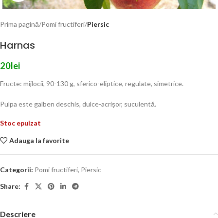
Prima pagină
Pomi fructiferi
Piersic
Harnas
20
lei
Fructe: mijlocii, 90-130 g, sferico-eliptice, regulate, simetrice.
Pulpa este galben deschis, dulce-acrișor, suculentă.
Stoc epuizat
Adauga la favorite
Categorii:
Pomi fructiferi
,
Piersic
Share:
Descriere