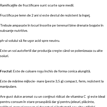
Ramificaţiile de fructificare sunt scurte spre medii.
Fructifica pe lemn de 2 ani si este destul de rezistent la îngeţ.
Trebuie ampasate în locuri însorite pe terenuri bine drenate bogate în
subsanţe nutritive.
ph-ul solului să fie uşor acid spre neutru.
Este un soi autofertil dar producţia creşte când se polenizeaza cu alte
soiuri.
Fructul:
Este de culoare roşu închis de forma conica alungită.
Este de mărime mijlocie- mare (peste 3,5 g) compact, ferm, rezistent la
manipulare.
Are gust dulce aromat cu un conţinut ridicat de vitamina C şi este ideal
pentru consum în stare proaspătă dar şi pentru jeleuri, plăcinte,
prăjituri, gemuri precum şi deserturi si îngheţată sau alte utilizări.