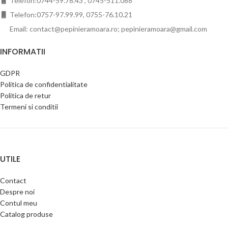
Telefon:0744-59.78.43 , 0745-511.088
Telefon:0757-97.99.99, 0755-76.10.21
Email: contact@pepinieramoara.ro; pepinieramoara@gmail.com
INFORMATII
GDPR
Politica de confidentialitate
Politica de retur
Termeni si conditii
UTILE
Contact
Despre noi
Contul meu
Catalog produse