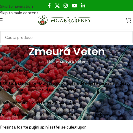
Skip to navigation
Skip to main content
Zmeură Veten
Home
Zmeură Veten
Origine
: Norvegia
Planta
: Este foarte viguroasă cu tulpini rigide groase care susţin destul
de bine încarcatura de rod dar necesită spalier.
Înaltimea drajonilor este medie 1,2 – 2 m.
Desimea drajonilor este medie dar majoritatea foarte viguroşi.
Prezintă foarte puţini spini astfel se culeg uşor.