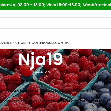
ica-Joi 08:00 – 18:00; Vineri 8:00-15.00; Sâmbăta-Înc
026
DESPRE NOI
ARTICOLE
PRODUSE
CONTACT
Nja19
Home
Nja19
cresterilor anuale foarte lungi.
u maturare timpurie, cu rezistenta buna la boli, in special la viroze.
 pulpa galbena-portocalie, neaderenta la sâmbure, aromata; sâmbure mic.