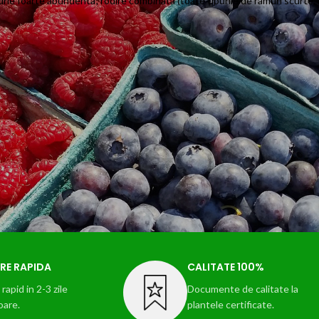
impurie foarte abundenta; rodire combinata (toate tipurile de ramuri scurte,
RE RAPIDA
CALITATE 100%
rapid in 2-3 zile
Documente de calitate la
oare.
plantele certificate.