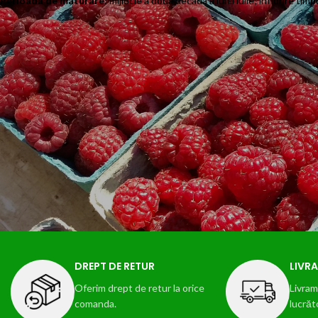
Perioada de maturare
: mijlocie a doua decada a lunii iulie; înflorire t
DREPT DE RETUR
LIVRA
Oferim drept de retur la orice
Livram 
comanda.
lucrăt