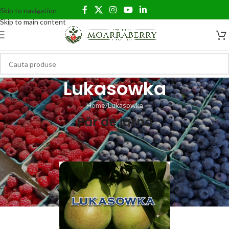
Skip to navigation
Skip to main content
Lukasowka
Home
Lukasowka
Păr de iarnă