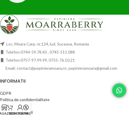
Loc. Moara Carp, nr.124,Jud. Suceava, Romania
Telefon:0744-59.78.43 , 0745-511.088
Telefon:0757-97.99.99, 0755-76.10.21
Email: contact@pepinieramoara.ro; pepinieramoara@gmail.com
INFORMATII
GDPR
Politica de confidentialitate
Politica de retur
Termeni si conditii
AGAZIN
COS
CONTUL MEU
OFERTA 2024