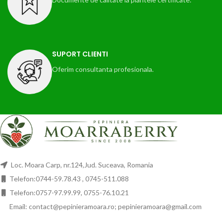
SUPORT CLIENTI
Oferim consultanta profesionala.
Loc. Moara Carp, nr.124,Jud. Suceava, Romania
Telefon:0744-59.78.43 , 0745-511.088
Telefon:0757-97.99.99, 0755-76.10.21
Email: contact@pepinieramoara.ro; pepinieramoara@gmail.com