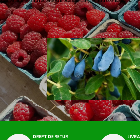
Potrivit atât pentru recoltarea mecanică, cât și pentru cea manuală.
DREPT DE RETUR
LIVRA