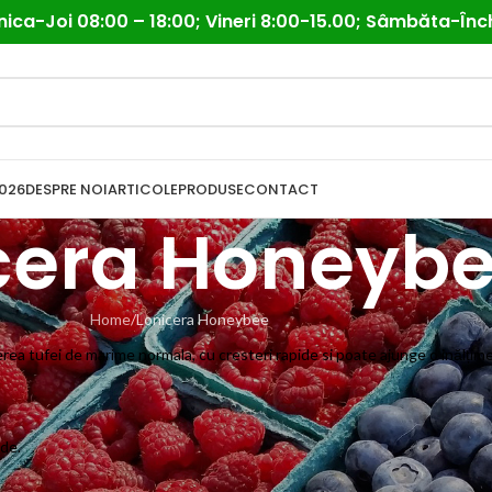
ica-Joi 08:00 – 18:00; Vineri 8:00-15.00; Sâmbăta-Înc
026
DESPRE NOI
ARTICOLE
PRODUSE
CONTACT
cera Honeyb
Home
Lonicera Honeybee
rea tufei de marime normala, cu cresteri rapide si poate ajunge o inălți
ide.