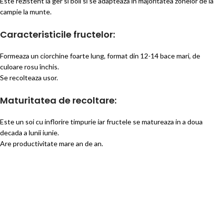
Este rezistent la ger si boli si se adapteaza in majoritatea zonelor de la
campie la munte.
Caracteristicile fructelor:
Formeaza un ciorchine foarte lung, format din 12-14 bace mari, de
culoare rosu închis.
Se recolteaza usor.
Maturitatea de recoltare:
Este un soi cu inflorire timpurie iar fructele se matureaza in a doua
decada a lunii iunie.
Are productivitate mare an de an.