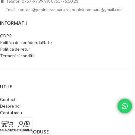
Telefon:0757-97.99.99, 0755-76.10.21
Email: contact@pepinieramoara.ro; pepinieramoara@gmail.com
INFORMATII
GDPR
Politica de confidentialitate
Politica de retur
Termeni si conditii
UTILE
Contact
Despre noi
Contul meu
Catalog produse
AGAZIN
COS
CONTUL MEU
OFERTA 2024
CATEGORII PRODUSE