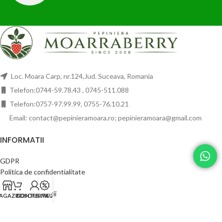
Loc. Moara Carp, nr.124,Jud. Suceava, Romania
Telefon:0744-59.78.43 , 0745-511.088
Telefon:0757-97.99.99, 0755-76.10.21
Email: contact@pepinieramoara.ro; pepinieramoara@gmail.com
INFORMATII
GDPR
Politica de confidentialitate
Politica de retur
Termeni si conditii
AGAZIN
COS
CONTUL MEU
OFERTA 2024