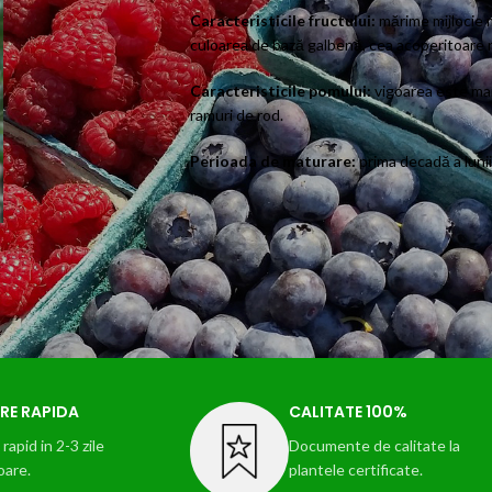
Caracteristicile fructului:
mărime mijlocie m
culoarea de bază galbenă, cea acoperitoare r
Caracteristicile pomului:
vigoarea este mar
ramuri de rod.
Perioada de maturare:
prima decadă a luni
RE RAPIDA
CALITATE 100%
rapid in 2-3 zile
Documente de calitate la
oare.
plantele certificate.