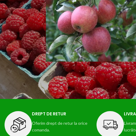
DREPT DE RETUR
LIVRA
Oferim drept de retur la orice
Livram 
comanda.
lucrăt