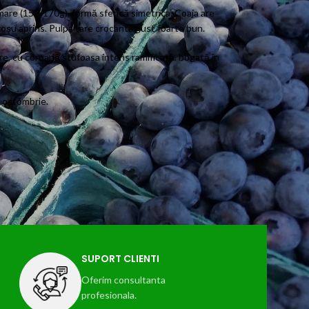
are (150-170g), formă sferică simetrica. Coaja are
oşu aprins. Pulpa tare crocanta gust foarte bun.
e, cu coroană stufoasa intens ramificată, bogată în
i octombrie.
SUPORT CLIENTI
Oferim consultanta
profesionala.