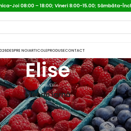
ica-Joi 08:00 – 18:00; Vineri 8:00-15.00; Sâmbăta-Înc
026
DESPRE NOI
ARTICOLE
PRODUSE
CONTACT
Elise
Home
Elise
Măr de iarnă