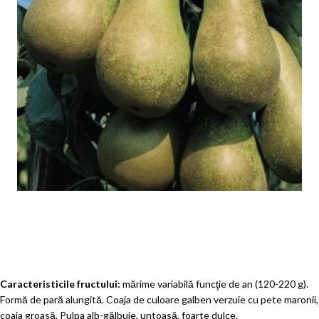
Caracteristicile fructului:
mărime variabilă funcţie de an (120-220 g).
Formă de pară alungită. Coaja de culoare galben verzuie cu pete maronii,
coaja groasă. Pulpa alb-gălbuie, untoasă, foarte dulce.