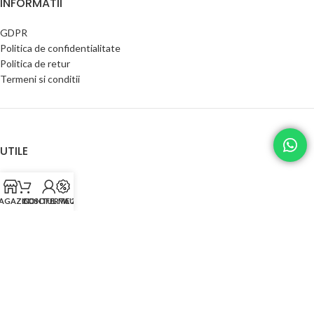
INFORMATII
GDPR
Politica de confidentialitate
Politica de retur
Termeni si conditii
UTILE
Contact
Despre noi
AGAZIN
COS
CONTUL MEU
OFERTA 2024
Contul meu
Catalog produse
CATEGORII PRODUSE
Pomi fructiferi
Arbusti fructiferi