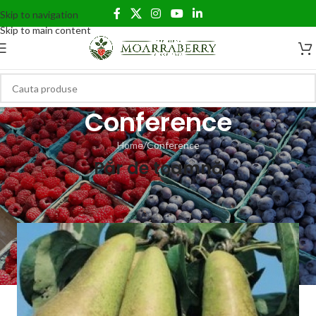
Skip to navigation
Skip to main content
Conference
Home
Conference
Păr de toamnă