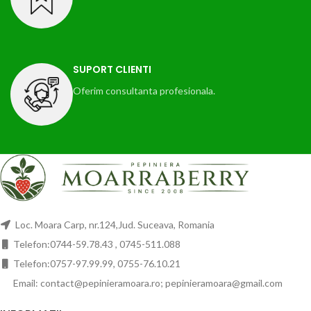
SUPORT CLIENTI
Oferim consultanta profesionala.
Loc. Moara Carp, nr.124,Jud. Suceava, Romania
Telefon:0744-59.78.43 , 0745-511.088
Telefon:0757-97.99.99, 0755-76.10.21
Email: contact@pepinieramoara.ro; pepinieramoara@gmail.com