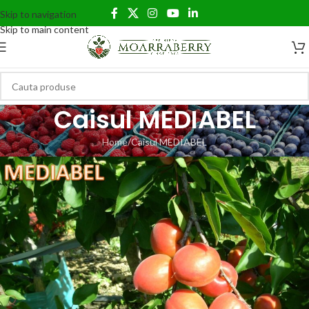
Skip to navigation
Skip to main content
Caisul MEDIABEL
Home
Caisul MEDIABEL