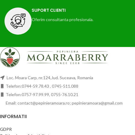
SUPORT CLIENTI
Oferim consultanta profesionala.
Loc. Moara Carp, nr.124,Jud. Suceava, Romania
Telefon:0744-59.78.43 , 0745-511.088
Telefon:0757-97.99.99, 0755-76.10.21
Email: contact@pepinieramoara.ro; pepinieramoara@gmail.com
INFORMATII
GDPR