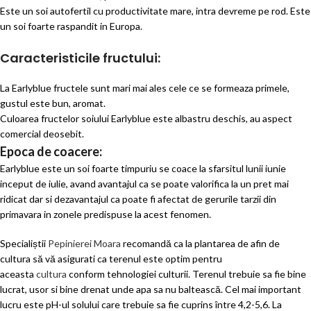
Este un soi autofertil cu productivitate mare, intra devreme pe rod. Este
un soi foarte raspandit in Europa.
Caracteristicile fructului:
La Earlyblue fructele sunt mari mai ales cele ce se formeaza primele,
gustul este bun, aromat.
Culoarea fructelor soiului Earlyblue este albastru deschis, au aspect
comercial deosebit.
Epoca de coacere:
Earlyblue este un soi foarte timpuriu se coace la sfarsitul lunii iunie
inceput de iulie, avand avantajul ca se poate valorifica la un pret mai
ridicat dar si dezavantajul ca poate fi afectat de gerurile tarzii din
primavara in zonele predispuse la acest fenomen.
Specialiștii
Pepinierei Moara
recomandă ca la plantarea de afin de
cultura să vă asigurati ca terenul este optim pentru
aceasta
cultura
conform tehnologiei culturii. Terenul trebuie sa fie bine
lucrat, usor si bine drenat unde apa sa nu baltească. Cel mai important
lucru este pH-ul solului care trebuie sa fie cuprins între 4,2-5,6. La