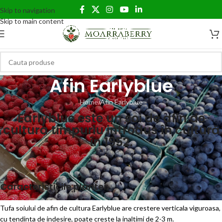
Skip to navigation
Skip to main content
Afin Earlyblue
Home
Afin Earlyblue
Earlyblue este un soi de afin de
cultura timpuriu introdus în cultură
în 1952.
Caracteristicile plantei:
Tufa soiului de afin de cultura Earlyblue are crestere verticala viguroasa,
cu tendinta de indesire, poate creste la inaltimi de 2-3 m.