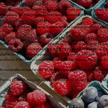
Caracteristicile fructului:
Fructele soiului Chanticleer sunt de marime medie, gust dulce aromat, au 
Chanticleer are fermitate buna fiind destul de rezistent la manipulare.
Maturitatea de recoltare:
Chanticleer este un soi foarte timpuriu este se coace in jurul datei de 20 
Chanticleer
este
productiv poate depasi 10 kg pe planta
Specialiștii
Pepinierei Moara
recomandă ca la plantarea afinilor să vă asig
drenat unde apa sa nu baltească. Cel mai important lucru este pH-ul solulu
plantei necesarul de turba poate fi între 5-50L/planta. Afinul de cultura 
productie. Plantarea se poate face primăvara sau toamna. Plantele sunt in
Recomandăm fertizări anuale și urmărirea unui program de tratamente împ
Pentru comenzi ne puteți scrie in formularul de la contact, pe email s