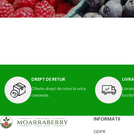
DREPT DE RETUR
LIVRA
Oferim drept de retur la orice
Livram 
comanda.
lucrăt
INFORMATII
GDPR