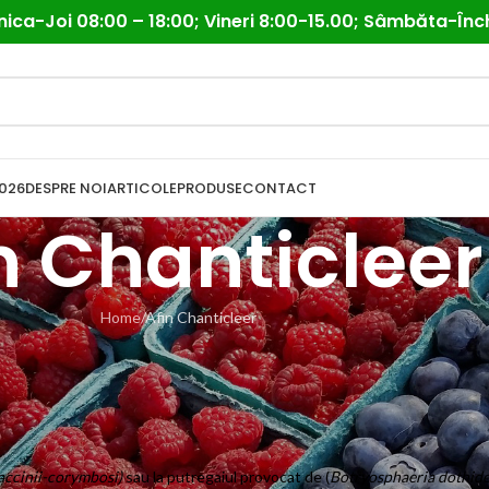
ica-Joi 08:00 – 18:00; Vineri 8:00-15.00; Sâmbăta-Înc
026
DESPRE NOI
ARTICOLE
PRODUSE
CONTACT
n Chanticleer
Home
Afin Chanticleer
accinii-corymbosi)
sau la putregaiul provocat de (
Botryosphaeria dothide