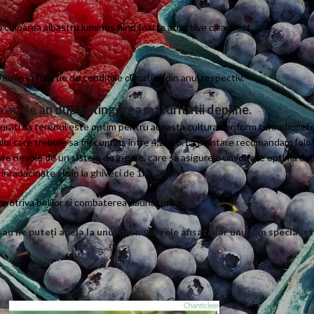
culoarea albastru luminos fiind foarte atractive ca aspect.
iunie in functie de conditiile climatice din anul respectiv.
 an de an dupa atingerea maturitatii depline.
urati ca terenul este optim pentru aceasta cultura conform tehnologiei cult
i care trebuie sa fie cuprins între 4,2-5,6. La plantare recomandam folosi
are nevoie de un sistem de irigare, care sa asigure o umiditate optima dup
radacinate si vin la ghiveci de 1l.
otriva bolilor și combaterea daunătorilor.
au ne puteți apela la unul din numerele afisate iar unul din specialis