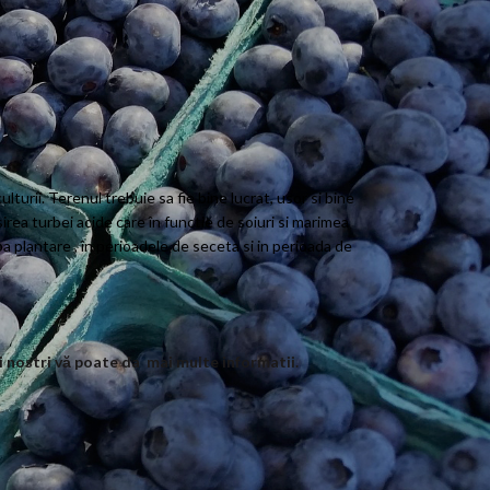
urii. Terenul trebuie sa fie bine lucrat, usor si bine
rea turbei acide care în functie de soiuri si marimea
a plantare , în perioadele de seceta si in perioada de
ti nostri vă poate da mai multe informatii.